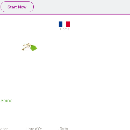
Start Now
Home
 Seine.
sation .
. Livre d'Or .
. Tarifs .