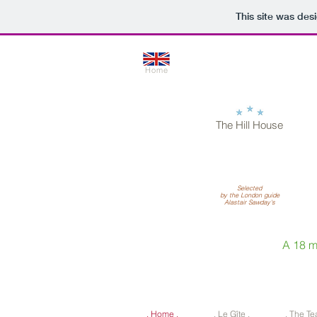
This site was des
Home
The Hill House
Selected
by the
London guide
Alastair Sawday's
A 18 m
. Home .
. Le Gîte .
. The Te