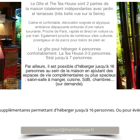
​Le Gîte et The Tea House sont 2 parties de
la maison totalement indépendantes
avec jardin
et terrasses (très belle vue
sur la Seine). ​
.
Calme et confortable, décoration soignée
et atypique,
ambiance dépaysante
entourée d'une nature
luxuriante.
Proche de Paris, rapide et direct en voiture
ou
par train. Egalement proche de nombreux
sites culturels
prestigieux et de parc
s pour
loisirs de plein air.
.
Le gîte peut héberger 4 personnes
confortablement.
La Tea House 2-3 personnes.
Total jusqu'à 7 personnes
.
Par ailleurs, il est possible d'héberger jusqu'à
16
personnes au sein de la maison en ajoutant des
espaces de vie complémentaires ou plus spacieux
: salon-salle à manger, cuisine, SdB, chambres...
(sur demande).
es supplémentaires permettant d'héberger jusqu'à 16 personnes. Ou pour év
contact@thehillhouse.fr