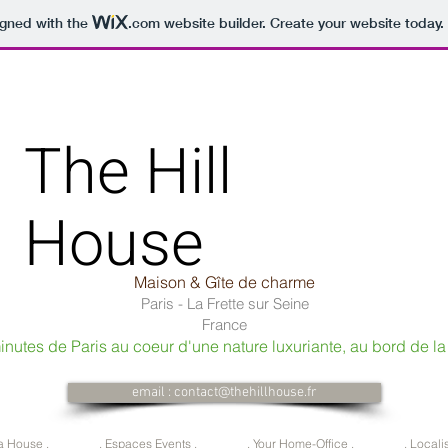
igned with the
.com
website builder. Create your website today.
The Hill
House
Maison &
Gîte de charme
Paris - La Fr
ette sur
Seine
France
inutes de Paris
au coeur d'une nature luxuriante, au bord de la
email : contact@thehillhouse.fr
a House .
. Espaces Events .
. Your Home-Office .
. Locali